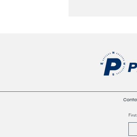
Contat
Firs