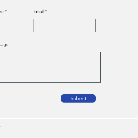
ne
Email
sage
Submit
y