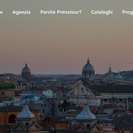
re
Agenzia
Perchè Primatour?
Cataloghi
Prog