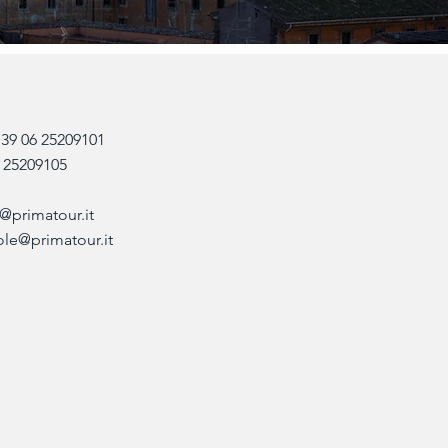
+39 06 25209101
6 25209105
@primatour.it
ole@primatour.it