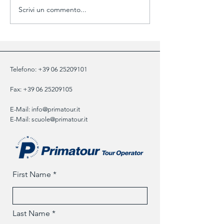
Scrivi un commento...
Il futuro del turismo
Gestione del gru
scolastico: l'evoluzione dei
in viaggio: dinam
bisogni delle scuole
criticità e soluzio
Telefono:
+39 06 25209101
Fax:
+39 06 25209105
E-Mail:
info@primatour.it
E-Mail:
scuole@primatour.it
First Name
Last Name