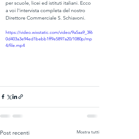
per scuole, licei ed istituti italiani. Ecco 
a voi l'intervista completa del nostro 
Direttore Commerciale S. Schiavoni.
https://video.wixstatic.com/video/9a5aa9_3f6
0d403a3e94ed1bebb1ff9e5897a20/1080p/mp
4/file.mp4
Mostra tutti
Post recenti